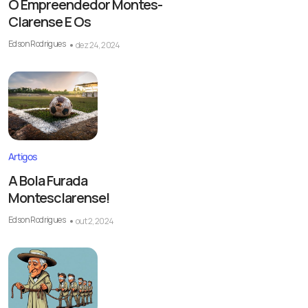
O Empreendedor Montes-
Clarense E Os
Edson Rodrigues
dez 24, 2024
Artigos
A Bola Furada
Montesclarense!
Edson Rodrigues
out 2, 2024