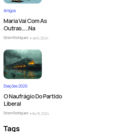
Artigos
Maria Vai Com As
Outras…..Na
Edson Rodrigues
set 6, 2024
Eleições 2026
O Naufrágio Do Partido
Liberal
Edson Rodrigues
fev 15, 2024
Tags