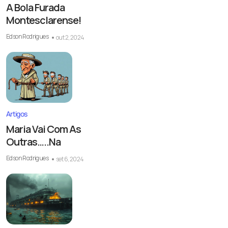
A Bola Furada
Montesclarense!
Edson Rodrigues
out 2, 2024
Artigos
Maria Vai Com As
Outras…..Na
Edson Rodrigues
set 6, 2024