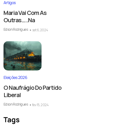
Artigos
Maria Vai Com As
Outras…..Na
Edson Rodrigues
set 6, 2024
Eleições 2026
O Naufrágio Do Partido
Liberal
Edson Rodrigues
fev 15, 2024
Tags