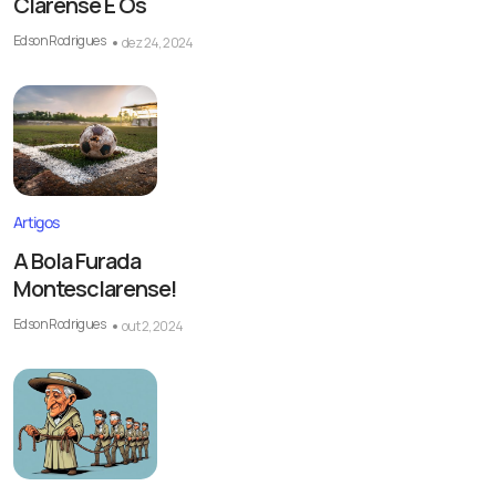
Clarense E Os
Edson Rodrigues
dez 24, 2024
Artigos
A Bola Furada
Montesclarense!
Edson Rodrigues
out 2, 2024