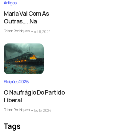
Artigos
Maria Vai Com As
Outras…..Na
Edson Rodrigues
set 6, 2024
Eleições 2026
O Naufrágio Do Partido
Liberal
Edson Rodrigues
fev 15, 2024
Tags