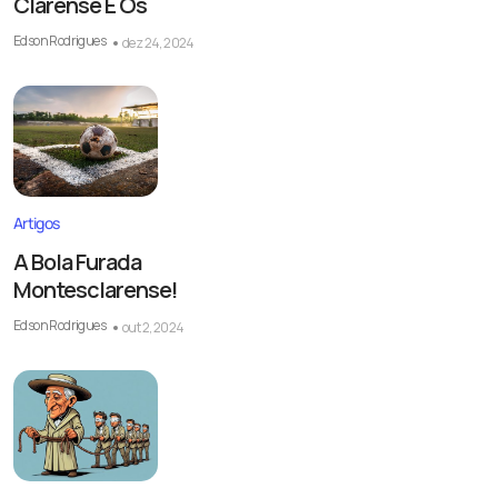
Clarense E Os
Edson Rodrigues
dez 24, 2024
Artigos
A Bola Furada
Montesclarense!
Edson Rodrigues
out 2, 2024