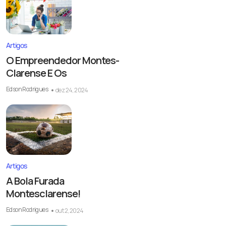
Artigos
O Empreendedor Montes-
Clarense E Os
Edson Rodrigues
dez 24, 2024
Artigos
A Bola Furada
Montesclarense!
Edson Rodrigues
out 2, 2024