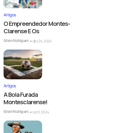
Artigos
O Empreendedor Montes-
Clarense E Os
Edson Rodrigues
dez 24, 2024
Artigos
A Bola Furada
Montesclarense!
Edson Rodrigues
out 2, 2024