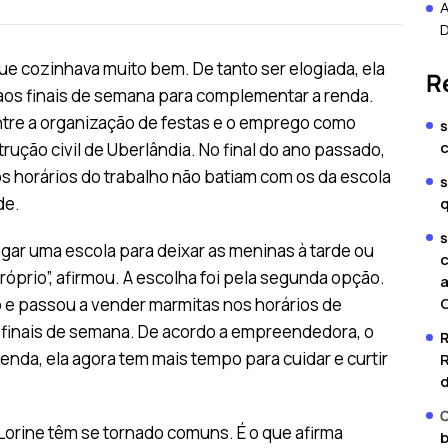
e cozinhava muito bem. De tanto ser elogiada, ela
R
aos finais de semana para complementar a renda.
entre a organização de festas e o emprego como
s
ção civil de Uberlândia. No final do ano passado,
 os horários do trabalho não batiam com os da escola
s
de.
s
agar uma escola para deixar as meninas à tarde ou
c
próprio”, afirmou. A escolha foi pela segunda opção.
a
C
Lô e passou a vender marmitas nos horários de
finais de semana. De acordo a empreendedora, o
nda, ela agora tem mais tempo para cuidar e curtir
R
d
C
 Lorine têm se tornado comuns. É o que afirma
b