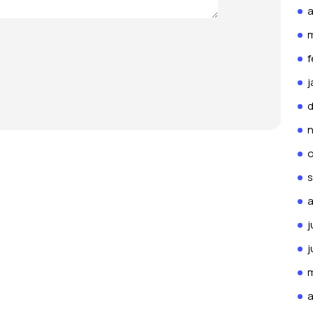
a
f
j
o
a
j
j
m
a