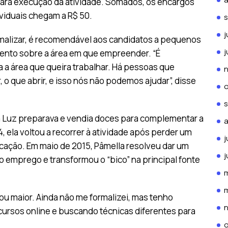
a para execução da atividade. Somados, os encargos
viduais chegam a R$ 50.
j
malizar, é recomendável aos candidatos a pequenos
j
ento sobre a área em que empreender. “É
 a área que queira trabalhar. Há pessoas que
 o que abrir, e isso nós não podemos ajudar”, disse
a Luz preparava e vendia doces para complementar a
 ela voltou a recorrer à atividade após perder um
j
ação. Em maio de 2015, Pâmella resolveu dar um
j
o emprego e transformou o “bico” na principal fonte
ou maior. Ainda não me formalizei, mas tenho
cursos online e buscando técnicas diferentes para
o