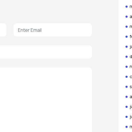
m
a
f
j
o
s
a
j
j
m