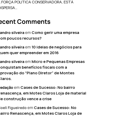
A FORÇA POLITICA CONSERVADORA, ESTÁ
DISPERSA…
ecent Comments
em
Como gerir uma empresa
andro silveira
com poucos recursos?
em
10 ideias de negócios para
andro silveira
quem quer empreender em 2016
em
Micro e Pequenas Empresas
andro silveira
onquistam benefícios fiscais com a
provação do “Plano Diretor” de Montes
laros.
em
Cases de Sucesso: No bairro
Redação
enascença, em Motes Claros Loja de material
e construção vence a crise
em
Cases de Sucesso: No
oeli Figueiredo
airro Renascença, em Motes Claros Loja de