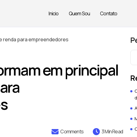
Inicio
Quem Sou
Contato
P
formam em principal
R
para
O
s
d
A
M
O
Comments
3 Min Read