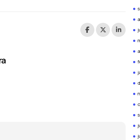
a
j
m
a
ra
f
j
o
j
j