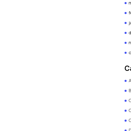
f
j
o
C
A
B
C
C