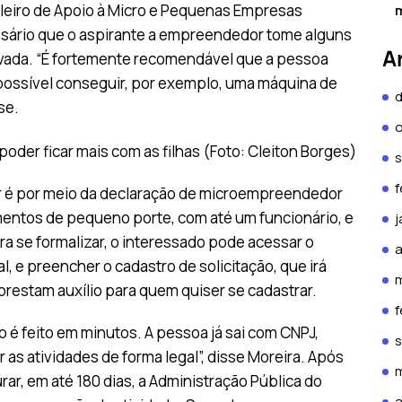
sileiro de Apoio à Micro e Pequenas Empresas
m
ssário que o aspirante a empreendedor tome alguns
A
privada. “É fortemente recomendável que a pessoa
 possível conseguir, por exemplo, uma máquina de
se.
f
ar é por meio da declaração de microempreendedor
mentos de pequeno porte, com até um funcionário, e
j
ra se formalizar, o interessado pode acessar o
a
, e preencher o cadastro de solicitação, que irá
restam auxílio para quem quiser se cadastrar.
f
 é feito em minutos. A pessoa já sai com CNPJ,
r as atividades de forma legal”, disse Moreira. Após
ar, em até 180 dias, a Administração Pública do
a