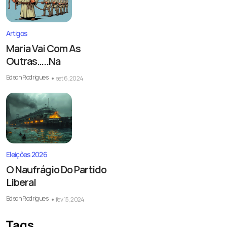
Artigos
Maria Vai Com As
Outras…..Na
Edson Rodrigues
set 6, 2024
Eleições 2026
O Naufrágio Do Partido
Liberal
Edson Rodrigues
fev 15, 2024
Tags