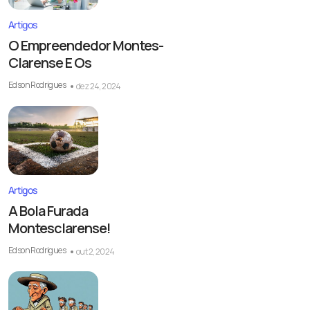
Artigos
O Empreendedor Montes-
Clarense E Os
Edson Rodrigues
dez 24, 2024
Artigos
A Bola Furada
Montesclarense!
Edson Rodrigues
out 2, 2024