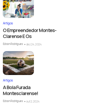
Artigos
O Empreendedor Montes-
Clarense E Os
Edson Rodrigues
dez 24, 2024
Artigos
A Bola Furada
Montesclarense!
Edson Rodrigues
out 2, 2024