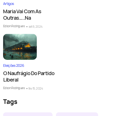
Artigos
Maria Vai Com As
Outras…..Na
Edson Rodrigues
set 6, 2024
Eleições 2026
O Naufrágio Do Partido
Liberal
Edson Rodrigues
fev 15, 2024
Tags