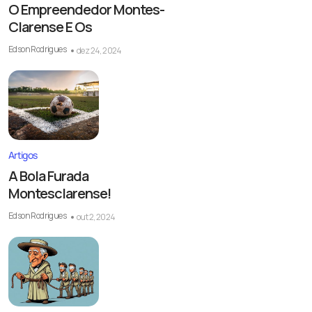
O Empreendedor Montes-
Clarense E Os
Edson Rodrigues
dez 24, 2024
Artigos
A Bola Furada
Montesclarense!
Edson Rodrigues
out 2, 2024