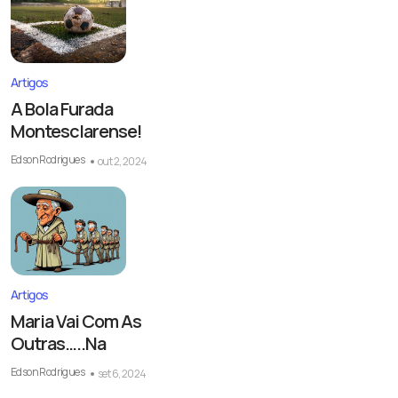
Artigos
A Bola Furada
Montesclarense!
Edson Rodrigues
out 2, 2024
Artigos
Maria Vai Com As
Outras…..Na
Edson Rodrigues
set 6, 2024