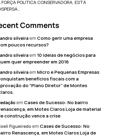
A FORÇA POLITICA CONSERVADORA, ESTÁ
DISPERSA…
ecent Comments
em
Como gerir uma empresa
andro silveira
com poucos recursos?
em
10 ideias de negócios para
andro silveira
quem quer empreender em 2016
em
Micro e Pequenas Empresas
andro silveira
onquistam benefícios fiscais com a
provação do “Plano Diretor” de Montes
laros.
em
Cases de Sucesso: No bairro
Redação
enascença, em Motes Claros Loja de material
e construção vence a crise
em
Cases de Sucesso: No
oeli Figueiredo
airro Renascença, em Motes Claros Loja de