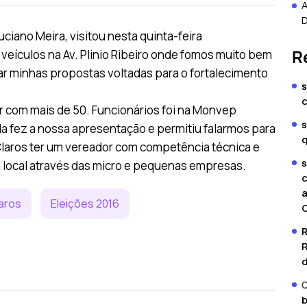
iano Meira, visitou nesta quinta-feira
R
eículos na Av. Plinio Ribeiro onde fomos muito bem
ar minhas propostas voltadas para o fortalecimento
s
ar com mais de 50. Funcionários foi na Monvep
s
 fez a nossa apresentação e permitiu falarmos para
Claros ter um vereador com competência técnica e
s
local através das micro e pequenas empresas.
c
a
aros
Eleições 2016
C
R
d
C
b