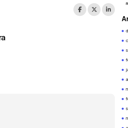
m
A
ra
f
j
a
f
a