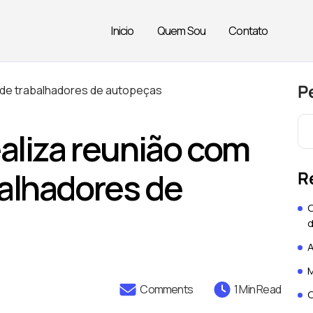
Inicio
Quem Sou
Contato
P
ealiza reunião com
alhadores de
R
O
d
A
M
Comments
1 Min Read
O