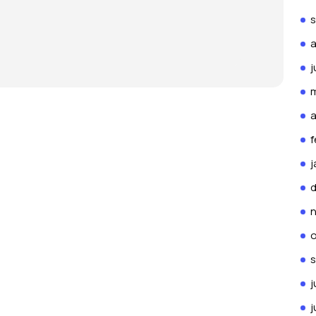
a
j
m
a
f
j
o
j
j