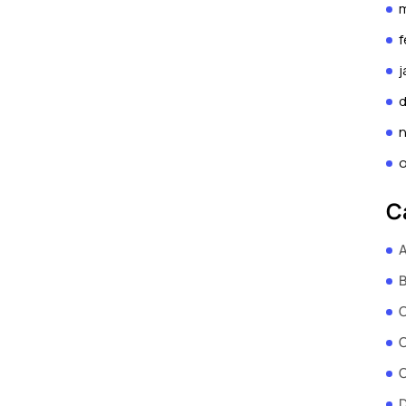
f
j
o
C
A
B
C
C