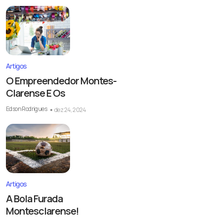
Artigos
O Empreendedor Montes-
Clarense E Os
Edson Rodrigues
dez 24, 2024
Artigos
A Bola Furada
Montesclarense!