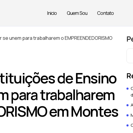
Inicio
Quem Sou
Contato
P
ituições de Ensino
R
m para trabalharem
O
d
ORISMO em Montes
A
M
O