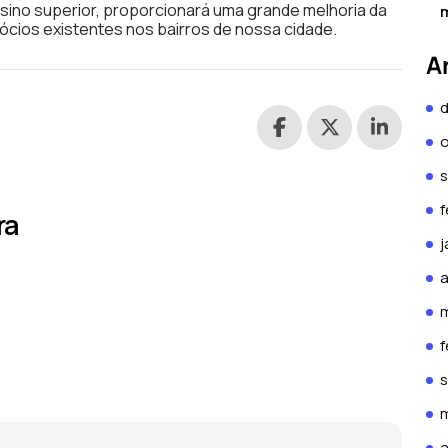
sino superior, proporcionará uma grande melhoria da
m
cios existentes nos bairros de nossa cidade.
A
f
ra
j
a
f
a