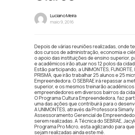
Luciano Meira
maio 9, 2016
Depois de várias reuniões realizadas, onde 
dos cursos de administração, economia e c
o apoio das instituições de ensino superior,
e acadêmicos irão atuar nos 12 polos da cid
Estão participando, a UNIMONTES, FUNORT
PRISMA, que irão trabalhar 25 alunos e 25 mi
Empreendedora. O SEBRAE irá repassar a met
superior, e os mesmos treinarão acadêmicos 
empreendedores em diversos bairros da cida
O Programa Cultura Empreendedora, faz parte
uma das ações que contribuirá para o desen
A UNIMONTES, através da Professora Simarly 
Assessoramento Gerencial de Empreendedor
serem realizadas. A Técnica do SEBRAE, Jacyl
Programa Pro Micro, esta agilizando para q
sejam realizadas ainda este mê.