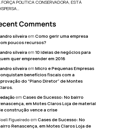
A FORÇA POLITICA CONSERVADORA, ESTÁ
DISPERSA…
ecent Comments
em
Como gerir uma empresa
andro silveira
com poucos recursos?
em
10 ideias de negócios para
andro silveira
quem quer empreender em 2016
em
Micro e Pequenas Empresas
andro silveira
onquistam benefícios fiscais com a
provação do “Plano Diretor” de Montes
laros.
em
Cases de Sucesso: No bairro
Redação
enascença, em Motes Claros Loja de material
e construção vence a crise
em
Cases de Sucesso: No
oeli Figueiredo
airro Renascença, em Motes Claros Loja de