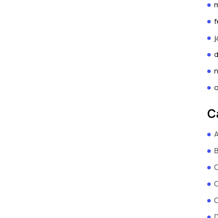
f
j
o
C
A
B
C
C