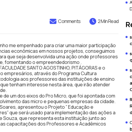
Comments
2 Min Read
R
s
tenho me empenhado para criar uma maior participação
iências econômicas em nossos projetos, conseguimos
s
 para que seja desenvolvida uma ação onde professores
ade, fomentando o empreendedorismo .
E, FACULDADE SANTO AGOSTINHO, PITÁGORAS e o
s
cro empresários, através do Programa Cultura
c
odologia aos professores das instituições de ensino
a
que tenham interesse nesta área, que irão atender
C
de.
 de um dos eixos do Pro Micro, que foi apontada com
volvimento das micro e pequenas empresas da cidade.
R
Soares, apresentou o Projeto ” Educação e
es” que será usado para implementação das ações a
d
e Souza, que representa esta instituição junto ao
C
ue as capacitações dos Professores e Acadêmicos
b