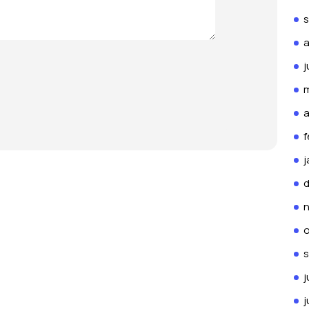
a
j
m
a
f
j
o
j
j