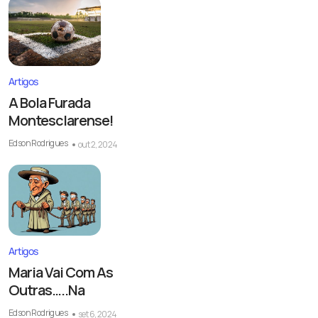
Artigos
A Bola Furada
Montesclarense!
Edson Rodrigues
out 2, 2024
Artigos
Maria Vai Com As
Outras…..Na
Edson Rodrigues
set 6, 2024