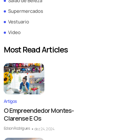
Salão de Beleza
Supermercados
Vestuario
Video
Most Read Articles
Artigos
O Empreendedor Montes-
Clarense E Os
Edson Rodrigues
dez 24, 2024