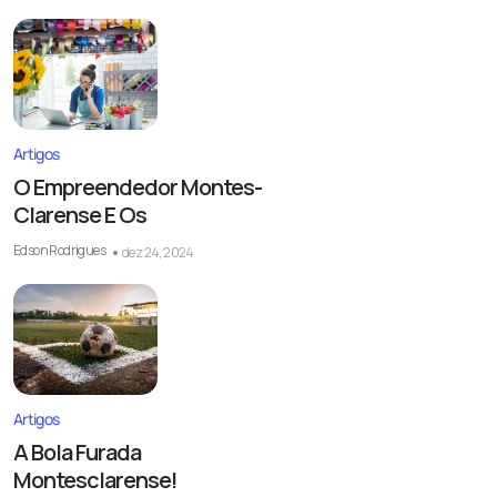
Artigos
O Empreendedor Montes-
Clarense E Os
Edson Rodrigues
dez 24, 2024
Artigos
A Bola Furada
Montesclarense!