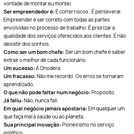
vontade de montar eu montei.
Ser empreendedor é:
É correr riscos. É perseverar.
Empreender é ser correto com todas as partes
envolvidas no processo de trabalho. É priorizar a
qualidade dos serviços oferecidos aos clientes. É não
desistir dos sonhos.
Como ser um bom chefe:
Ser um bom chefe é saber
extrair o melhor de cada funcionário.
Um sucesso:
A Onodera.
Um fracasso:
Não me recordo. Os erros se tornaram
aprendizado.
O que não pode faltar num negócio:
Propósito.
Já faliu:
Não, nunca fali.
Em qual negócio jamais apostaria:
Em qualquer um
que faça mal à saúde ou ao planeta.
Sua principal inovação:
Pioneirismo no serviço
estético.