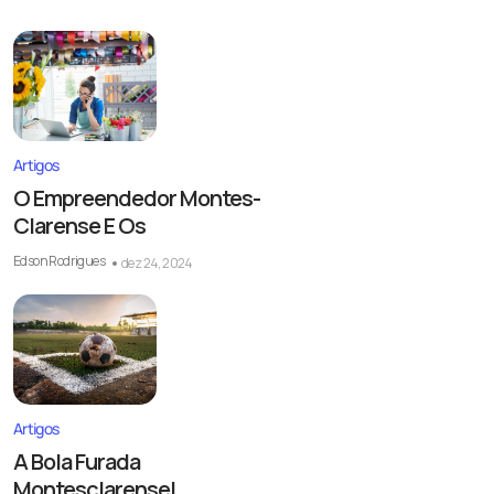
Artigos
O Empreendedor Montes-
Clarense E Os
Edson Rodrigues
dez 24, 2024
Artigos
A Bola Furada
Montesclarense!