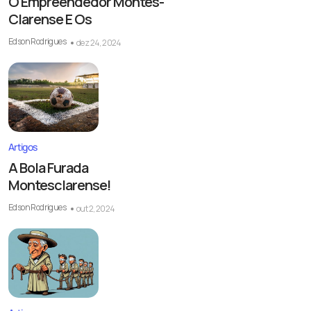
O Empreendedor Montes-
Clarense E Os
Edson Rodrigues
dez 24, 2024
Artigos
A Bola Furada
Montesclarense!
Edson Rodrigues
out 2, 2024