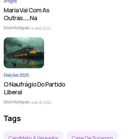
Artigos
Maria Vai Com As
Outras…..Na
Edson Rodrigues
set 6, 2024
Eleições 2026
O Naufrágio Do Partido
Liberal
Edson Rodrigues
fev 15, 2024
Tags
Candidato A Vereador
Case De Sucesso