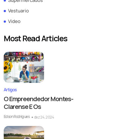
Supermercados
Vestuario
Video
Most Read Articles
Artigos
O Empreendedor Montes-
Clarense E Os
Edson Rodrigues
dez 24, 2024