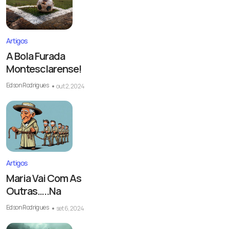
Artigos
A Bola Furada
Montesclarense!
Edson Rodrigues
out 2, 2024
Artigos
Maria Vai Com As
Outras…..Na
Edson Rodrigues
set 6, 2024