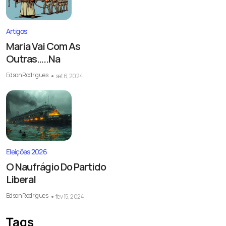
Artigos
Maria Vai Com As
Outras…..Na
Edson Rodrigues
set 6, 2024
Eleições 2026
O Naufrágio Do Partido
Liberal
Edson Rodrigues
fev 15, 2024
Tags