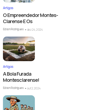
Artigos
O Empreendedor Montes-
Clarense E Os
Edson Rodrigues
dez 24, 2024
Artigos
A Bola Furada
Montesclarense!
Edson Rodrigues
out 2, 2024