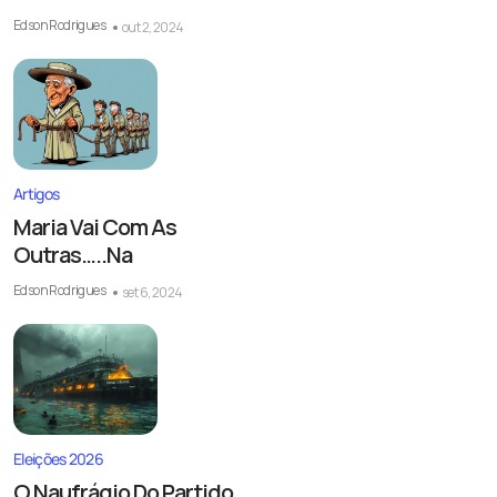
Edson Rodrigues
out 2, 2024
Artigos
Maria Vai Com As
Outras…..Na
Edson Rodrigues
set 6, 2024
Eleições 2026
O Naufrágio Do Partido