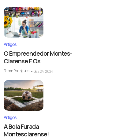
Artigos
O Empreendedor Montes-
Clarense E Os
Edson Rodrigues
dez 24, 2024
Artigos
A Bola Furada
Montesclarense!